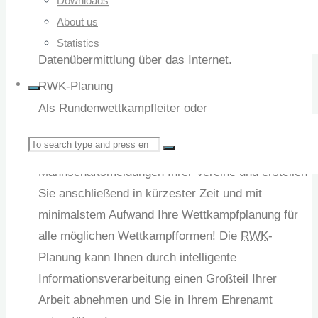
Downloads
Vereinen beim Rundenwettkampf die Möglichkeiten
About us
der modernen Informationsverarbeitung und
Statistics
Datenübermittlung über das Internet.
RWK-Planung
Als Rundenwettkampfleiter oder
Sportverantwortlicher haben Sie viele Aufgaben zu
Search
meistern. Überwachen Sie die
Mannschaftsmeldungen Ihrer Vereine und erstellen
Sie anschließend in kürzester Zeit und mit
for:
minimalstem Aufwand Ihre Wettkampfplanung für
alle möglichen Wettkampfformen! Die
RWK
-
Planung kann Ihnen durch intelligente
Informationsverarbeitung einen Großteil Ihrer
Arbeit abnehmen und Sie in Ihrem Ehrenamt