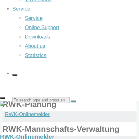
Service
Service
RWK-Onlinemelder
Online Support
Downloads
About us
Rundenwettkampf ... schnell, einfach, sicher ... komplett
Statistics
Anmeldung
Info
RWK-Onlinemelder
Search
RWK-Planung
for:
RWK-Mannschafts-Verwaltung
RWK-Onlinemelder