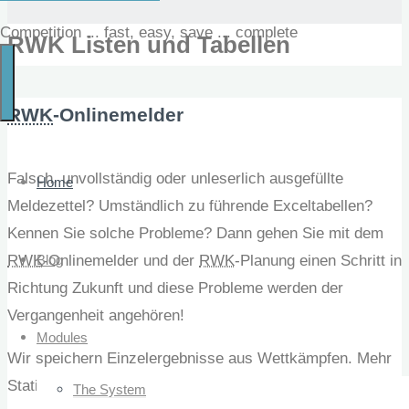
Competition ... fast, easy, save ... complete
RWK Listen und Tabellen
RWK
-Onlinemelder
Falsch, unvollständig oder unleserlich ausgefüllte
Home
Meldezettel? Umständlich zu führende Exceltabellen?
Kennen Sie solche Probleme? Dann gehen Sie mit dem
RWK
-Onlinemelder und der
RWK
-Planung einen Schritt in
Blog
Richtung Zukunft und diese Probleme werden der
Vergangenheit angehören!
Modules
Wir speichern
Einzelergebnisse aus
Wettkämpfen. Mehr
Statistiken gibt es
hier…
The System