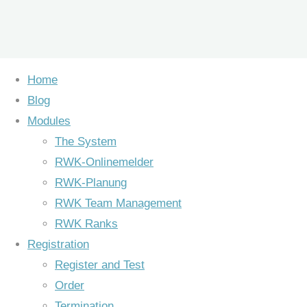
Skip
RWK-Onlinemelder
Home
to
Blog
content
Competition … fast, easy, save … complete
Modules
The System
RWK-Onlinemelder
RWK-Planung
RWK Team Management
RWK Ranks
Registration
Register and Test
Order
Termination